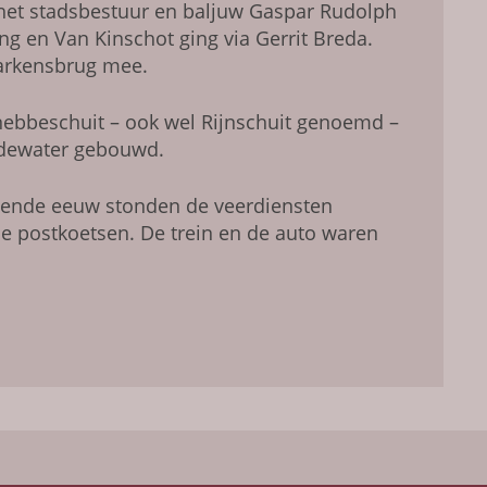
 het stadsbestuur en baljuw Gaspar Rudolph
ng en Van Kinschot ging via Gerrit Breda.
Varkensbrug mee.
ebbeschuit – ook wel Rijnschuit genoemd –
udewater gebouwd.
tiende eeuw stonden de veerdien­sten
 postkoet­sen. De trein en de auto waren