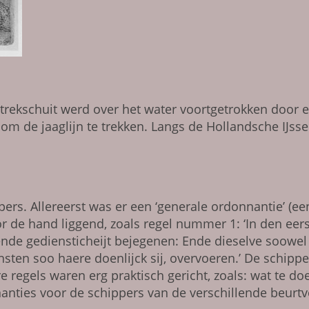
n trekschuit werd over het water voortgetrokken door
m de jaaglijn te trekken. Langs de Hollandsche IJsse
rs. Allereerst was er een ‘genera­le ordonnan­tie’ (e
r de hand liggend, zoals regel nummer 1: ‘In den eers
 ende ge­diensticheijt bejege­nen: Ende dieselve soowel
ten soo haere doen­lijck sij, over­voeren.’ De schipp
 regels waren erg praktisch gericht, zoals: wat te do
anties voor de schippers van de verschillende beurtv