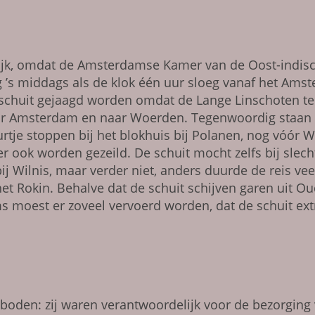
ijk, omdat de Amsterdamse Kamer van de Oost-indisc
’s middags als de klok één uur sloeg vanaf het Amst
schuit gejaagd worden omdat de Lange Linschoten te
ar Amsterdam en naar Woerden. Tegenwoordig staan e
uurtje stoppen bij het blokhuis bij Polanen, nog vóó
r ook worden gezeild. De schuit mocht zelfs bij slec
j Wilnis, maar verder niet, anders duurde de reis veel
het Rokin. Behalve dat de schuit schijven garen uit O
moest er zoveel vervoerd worden, dat de schuit extra
boden: zij waren verantwoordelijk voor de bezorging