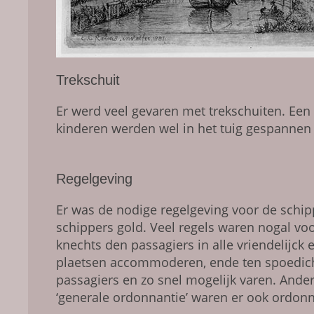
Trekschuit
Er werd veel gevaren met trekschuiten. Ee
kinderen werden wel in het tuig gespannen o
Regelgeving
Er was de nodige regelgeving voor de schippe
schippers gold. Veel regels waren nogal voo
knechts den passagiers in alle vriende­lijck
plaet­sen accom­moderen, ende ten spoedich­s
passagiers en zo snel mogelijk varen. Andere
‘generale ordonnantie’ waren er ook ordonn