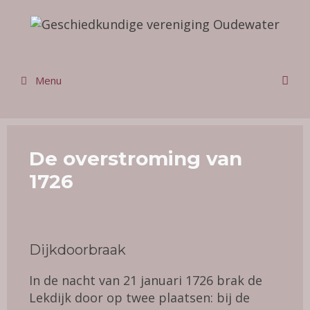
Ga
naar
de
inhoud
Menu
De overstroming van
1726
Dijkdoorbraak
In de nacht van 21 januari 1726 brak de
Lekdijk door op twee plaatsen: bij de