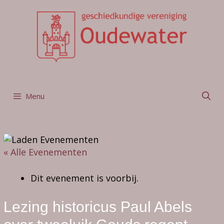
Ga
naar
de
inhoud
Menu
« Alle Evenementen
Dit evenement is voorbij.
Lezing historicus Paul Abels