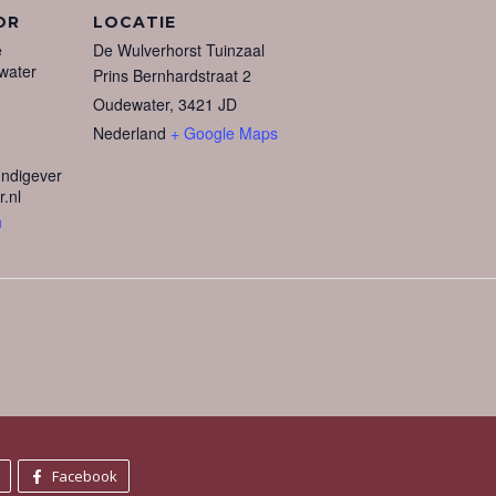
OR
LOCATIE
e
De Wulverhorst Tuinzaal
water
Prins Bernhardstraat 2
Oudewater
,
3421 JD
Nederland
+ Google Maps
ndigever
.nl
n
Facebook