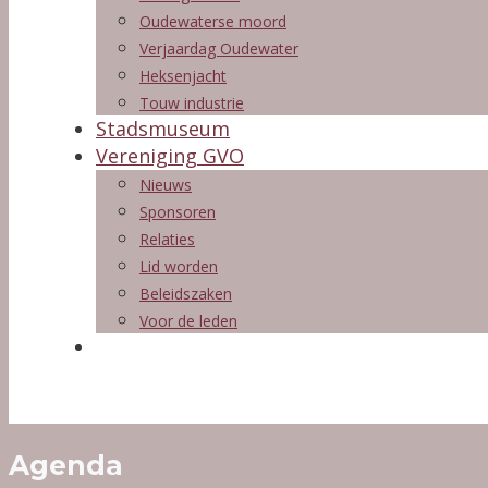
Oudewaterse moord
Verjaardag Oudewater
Heksenjacht
Touw industrie
Stadsmuseum
Vereniging GVO
Nieuws
Sponsoren
Relaties
Lid worden
Beleidszaken
Voor de leden
Agenda