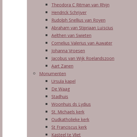
Theodora C Ritman van Rhijn
Hendrick Schrijver
Rudolph Snellius van Royen
Abraham van Stipriaan Luïscius
Aelthen van Swieten
Cornelius Valerius van Auwater
Johanna Vroesen
Jacobus van Wijk Roelandszoon
Aart Zanen
Monumenten
Ursula kapel
De Waag
Stadhuis
Woonhuis ds Lydius
St. Michaels kerk
Oudkatholieke kerk
St Franciscus kerk
Kasteel te Vliet