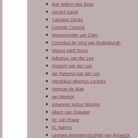
Arie Willem den Boer
Gerard David
Talycken Dirckx
Cornelis Coninck
Weesmoeder van Dam
Cornelius de Jong van Rodenburgh
Marius van’t Kruys
Adrianus van der Lee
Gijsbert van der Lee
Jan Pietersz van der Lee
Hendrikus Albertus Lorentz
Herman de Man
Jan Montijn
Johannes Justus Montijn
Albert van Ouwater
Dr. van Praag
EC Rahms
Leytgen Amelgersdochter van Rijswijck