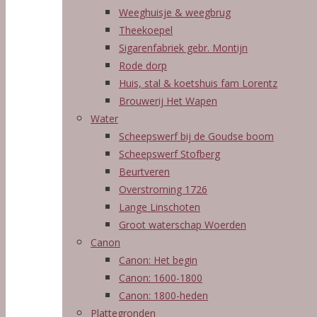
Weeghuisje & weegbrug
Theekoepel
Sigarenfabriek gebr. Montijn
Rode dorp
Huis, stal & koetshuis fam Lorentz
Brouwerij Het Wapen
Water
Scheepswerf bij de Goudse boom
Scheepswerf Stofberg
Beurtveren
Overstroming 1726
Lange Linschoten
Groot waterschap Woerden
Canon
Canon: Het begin
Canon: 1600-1800
Canon: 1800-heden
Plattegronden