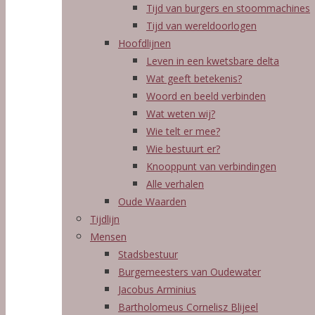
Tijd van burgers en stoommachines
Tijd van wereldoorlogen
Hoofdlijnen
Leven in een kwetsbare delta
Wat geeft betekenis?
Woord en beeld verbinden
Wat weten wij?
Wie telt er mee?
Wie bestuurt er?
Knooppunt van verbindingen
Alle verhalen
Oude Waarden
Tijdlijn
Mensen
Stadsbestuur
Burgemeesters van Oudewater
Jacobus Arminius
Bartholomeus Cornelisz Blijeel