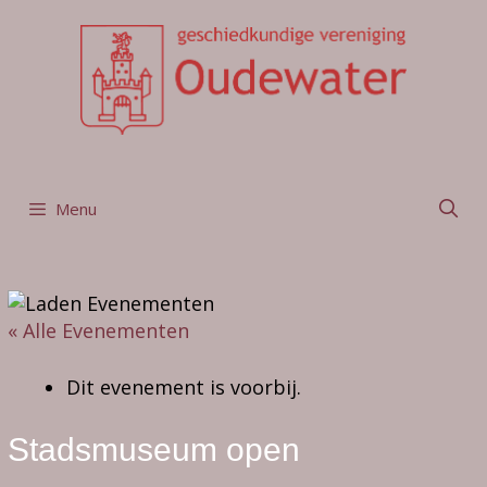
Ga
naar
de
inhoud
Menu
« Alle Evenementen
Dit evenement is voorbij.
Stadsmuseum open