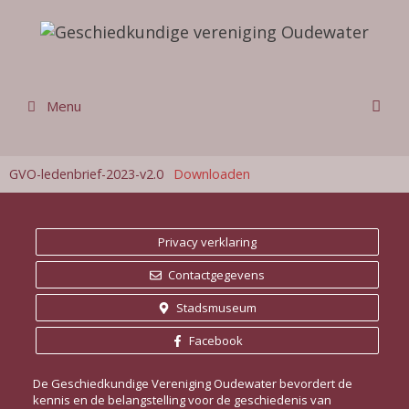
Ga
naar
de
inhoud
Menu
GVO-ledenbrief-2023-v2.0
Downloaden
Privacy verklaring
Contactgegevens
Stadsmuseum
Facebook
De Geschiedkundige Vereniging Oudewater bevordert de
kennis en de belangstelling voor de geschiedenis van