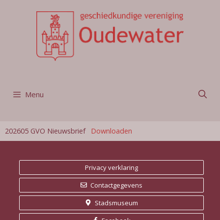
Ga
naar
de
inhoud
Menu
202605 GVO Nieuwsbrief
Downloaden
Privacy verklaring
Contactgegevens
Stadsmuseum