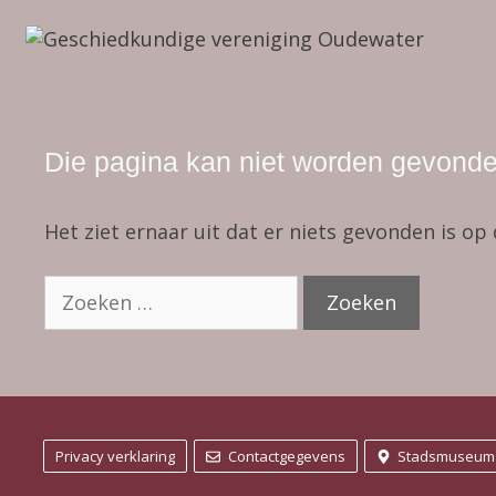
Ga
naar
de
inhoud
Die pagina kan niet worden gevonde
Het ziet ernaar uit dat er niets gevonden is op
Zoek
naar:
Privacy verklaring
Contactgegevens
Stadsmuseum