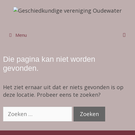
Ga
naar
de
inhoud
Menu
Die pagina kan niet worden
gevonden.
Het ziet ernaar uit dat er niets gevonden is op
deze locatie. Probeer eens te zoeken?
Zoek
naar: