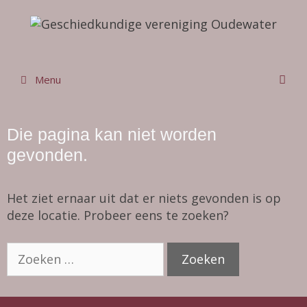
Ga
naar
de
inhoud
Menu
Die pagina kan niet worden
gevonden.
Het ziet ernaar uit dat er niets gevonden is op
deze locatie. Probeer eens te zoeken?
Zoek
naar: