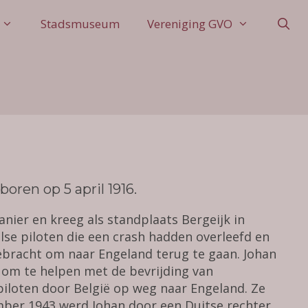
Stadsmuseum
Vereniging GVO
ren op 5 april 1916.
nier en kreeg als standplaats Bergeijk in
se piloten die een crash hadden overleefd en
gebracht om naar Engeland terug te gaan. Johan
 om te helpen met de bevrijding van
 piloten door België op weg naar Engeland. Ze
ber 1943 werd Johan door een Duitse rechter