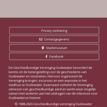
e
t
t
t
t
t
t
t
h
v
n
n
n
n
n
n
n
e
t
e
e
e
e
e
e
e
i
n
n
n
n
n
n
n
n
n
g
e
a
e
m
t
n
i
Privacy verklaring
e
e
w
n
Contactgegevens
e
t
Stadsmuseum
e
e
Facebook
r
n
g
De Geschiedkundige Vereniging Oudewater bevordert de
kennis en de belangstelling voor de geschiedenis van
e
Oudewater en omstreken. Hiervoor organiseert de
Vereniging lezingen, excursies en een expositie in het
v
stadhuis te Oudewater. Daarnaast verleent de Vereniging
adviezen van geschiedkundige aard en werkt waar mogelijk
e
samen met anderen aan het uitdragen van de interesse voor
Oudewaterse historie.
n
© 1988-2026 Geschiedkundige vereniging Oudewater