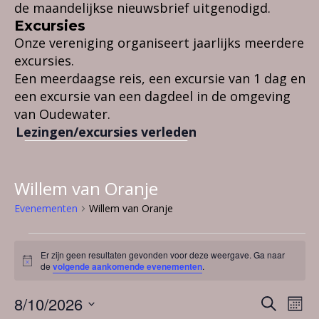
de maandelijkse nieuwsbrief uitgenodigd.
Excursies
Onze vereniging organiseert jaarlijks meerdere
excursies.
Een meerdaagse reis, een excursie van 1 dag en
een excursie van een dagdeel in de omgeving
van Oudewater.
Lezingen/excursies verleden
Willem van Oranje
Evenementen
Willem van Oranje
Evenementen
Er zijn geen resultaten gevonden voor deze weergave. Ga naar
B
de
volgende aankomende evenementen
.
e
r
E
8/10/2026
E
i
Z
M
c
v